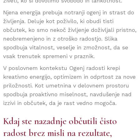
živeti, ko si dovolimo svobodo in lahkotnost.
Njena energija prebuja notranji ogenj in strast do
življenja. Deluje kot poživilo, ki obudi tisti
občutek, ko smo nekoč življenje doživljali pristno,
neobremenjeno in z otroško radostjo. Slika
spodbuja vitalnost, veselje in zmožnost, da se
vsak trenutek spremeni v praznik.
V poslovnem kontekstu Ogenj radosti krepi
kreativno energijo, optimizem in odprtost za nove
priložnosti. Kot umetnina v delovnem prostoru
spodbuja proaktivno miselnost, navdušenje nad
izzivi in občutek, da je rast vedno mogoča.
Kdaj ste nazadnje občutili čisto
radost brez misli na rezultate,