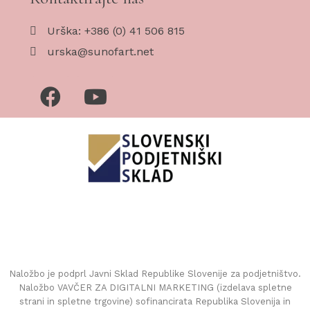
Urška: +386 (0) 41 506 815
urska@sunofart.net
Naložbo je podprl Javni Sklad Republike Slovenije za podjetništvo.
Naložbo VAVČER ZA DIGITALNI MARKETING (izdelava spletne
strani in spletne trgovine) sofinancirata Republika Slovenija in