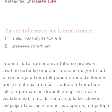
Kategorija:
Energijske slike
Za več informacij me kontaktirajte:
Urška: +386 (0) 41 506 815
urska@sunofart.net
Toplina zlato-rumene svetlobe se preliva v
živahne odtenke oranžne, rdeče in magente kot
bi sonce ujelo trenutek popolne radosti.
Sončen
dan
je mala oaza sreče – radoživih trenutkov,
iskrivih potepanj in drobnih zmag, ki jih piše
vsakdan. Vabi nas, da začutimo, kako iskrivost
življenja utripa po žilah, in nas spomni, da je lepo