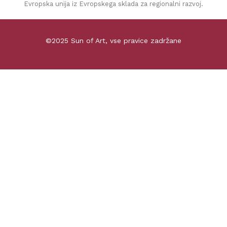
Evropska unija iz Evropskega sklada za regionalni razvoj.
©2025 Sun of Art, vse pravice zadržane