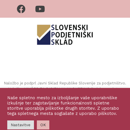
Naložbo je podprl Javni Sklad Republike Slovenije za podjetništvo.
Naložbo VAVČER ZA DIGITALNI MARKETING (izdelava spletne
strani in spletne trgovine) sofinancirata Republika Slovenija in
Naše spletno mesto za izboljšanje vaše uporabniške
Evropska unija iz Evropskega sklada za regionalni razvoj.
izkušnje ter zagotavljanje funkcionalnosti spletne
storitve uporablja piškotke drugih storitev. Z uporabo
tega spletnega mesta soglašate z uporabo piškotov.
©2025 Sun of Art, vse pravice zadržane
Nastavitve
OK