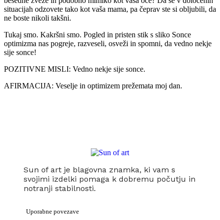
besedne zveze in podobno mimiko kot vaša oče? Da se v določenih
situacijah odzovete tako kot vaša mama, pa čeprav ste si obljubili, da
ne boste nikoli takšni.
Tukaj smo. Kakršni smo. Pogled in pristen stik s sliko Sonce
optimizma nas pogreje, razveseli, osveži in spomni, da vedno nekje
sije sonce!
POZITIVNE MISLI: Vedno nekje sije sonce.
AFIRMACIJA: Veselje in optimizem prežemata moj dan.
Sun of art je blagovna znamka, ki vam s
svojimi izdelki pomaga k dobremu počutju in
notranji stabilnosti.
Uporabne povezave