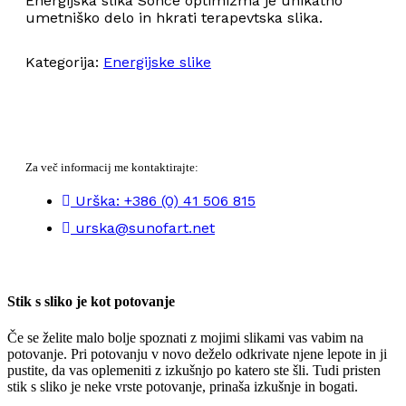
Energijska slika Sonce optimizma je unikatno
umetniško delo in hkrati terapevtska slika.
Kategorija:
Energijske slike
Za več informacij me kontaktirajte:
Urška: +386 (0) 41 506 815
urska@sunofart.net
Stik s sliko je kot potovanje
Če se želite malo bolje spoznati z mojimi slikami vas vabim na
potovanje. Pri potovanju v novo deželo odkrivate njene lepote in ji
pustite, da vas oplemeniti z izkušnjo po katero ste šli. Tudi pristen
stik s sliko je neke vrste potovanje, prinaša izkušnje in bogati.