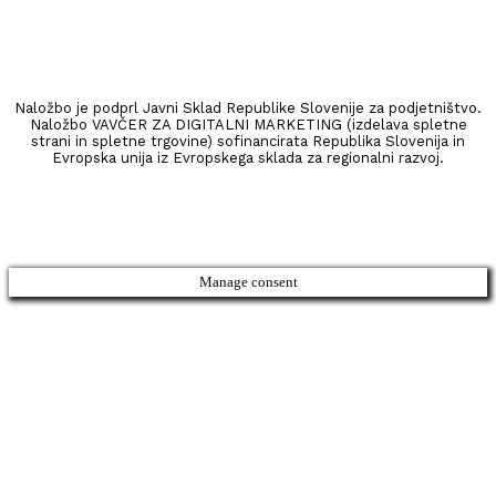
Naložbo je podprl Javni Sklad Republike Slovenije za podjetništvo.
Naložbo VAVČER ZA DIGITALNI MARKETING (izdelava spletne
strani in spletne trgovine) sofinancirata Republika Slovenija in
Evropska unija iz Evropskega sklada za regionalni razvoj.
©2025 Sun of Art, vse pravice zadržane
Manage consent