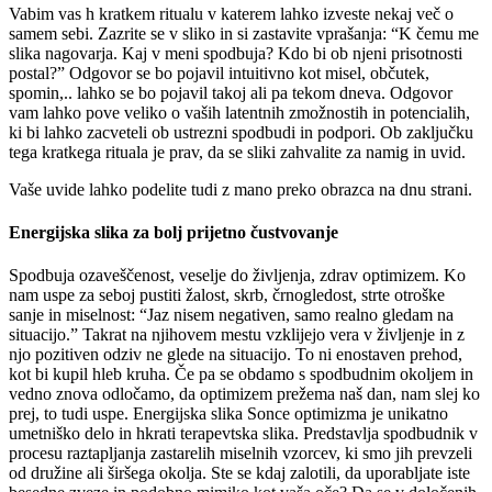
Vabim vas h kratkem ritualu v katerem lahko izveste nekaj več o
samem sebi. Zazrite se v sliko in si zastavite vprašanja: “K čemu me
slika nagovarja. Kaj v meni spodbuja? Kdo bi ob njeni prisotnosti
postal?” Odgovor se bo pojavil intuitivno kot misel, občutek,
spomin,.. lahko se bo pojavil takoj ali pa tekom dneva. Odgovor
vam lahko pove veliko o vaših latentnih zmožnostih in potencialih,
ki bi lahko zacveteli ob ustrezni spodbudi in podpori. Ob zaključku
tega kratkega rituala je prav, da se sliki zahvalite za namig in uvid.
Vaše uvide lahko podelite tudi z mano preko obrazca na dnu strani.
Energijska slika za bolj prijetno čustvovanje
Spodbuja ozaveščenost, veselje do življenja, zdrav optimizem. Ko
nam uspe za seboj pustiti žalost, skrb, črnogledost, strte otroške
sanje in miselnost: “Jaz nisem negativen, samo realno gledam na
situacijo.” Takrat na njihovem mestu vzklijejo vera v življenje in z
njo pozitiven odziv ne glede na situacijo. To ni enostaven prehod,
kot bi kupil hleb kruha. Če pa se obdamo s spodbudnim okoljem in
vedno znova odločamo, da optimizem prežema naš dan, nam slej ko
prej, to tudi uspe. Energijska slika Sonce optimizma je unikatno
umetniško delo in hkrati terapevtska slika. Predstavlja spodbudnik v
procesu raztapljanja zastarelih miselnih vzorcev, ki smo jih prevzeli
od družine ali širšega okolja. Ste se kdaj zalotili, da uporabljate iste