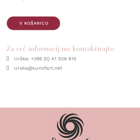
V KOŠARICO
Za več informacij me kontaktirajte:
Urška: +386 (0) 41 506 815
urska@sunofart.net