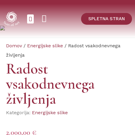
SPLETNA STRAN
ENERGIJSKE SLIKE
ART NATURA
Domov
/
Energijske slike
/ Radost vsakodnevnega
življenja
Radost
vsakodnevnega
življenja
Kategorija:
Energijske slike
2.000,00
€