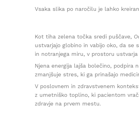
Vsaka slika po naročilu je lahko kreiran
Kot tiha zelena točka sredi puščave,
O
ustvarjajo globino in vabijo oko, da se
in notranjega miru, v prostoru ustvarja
Njena energija lajša bolečino, podpira 
zmanjšuje stres, ki ga prinašajo medici
V poslovnem in zdravstvenem kontek
z umetniško toplino, ki pacientom vrača
zdravje na prvem mestu.