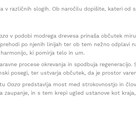
a v različnih slogih. Ob naročilu dopišite, kateri od 
Energijske slike po naročilu Relief drevesa
Energijske slike po naročilu Relief drevesa
Energijske slike po naročilu Relief drevesa
Energijske slike po naročilu Relief drevesa
RD-4
RD-3
RD-6
RD-2
aza
v podobi modrega drevesa prinaša občutek miru i
 sprehodi po njenih linijah ter ob tem nežno odplavi
 harmonijo, ki pomirja telo in um.
naravne procese okrevanja in spodbuja regeneracijo. 
nski posegi, ter ustvarja občutek, da je prostor vare
stu
Oaza
predstavlja most med strokovnostjo in člov
 zaupanje, in s tem krepi ugled ustanove kot kraja, 