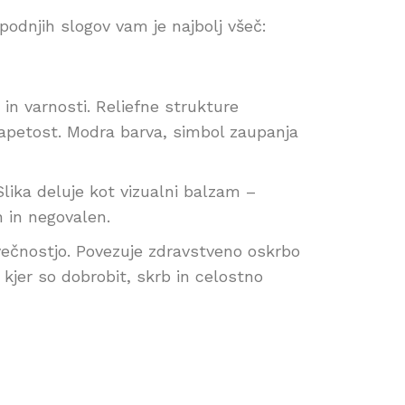
spodnjih slogov vam je najbolj všeč:
n varnosti. Reliefne strukture
 napetost. Modra barva, simbol zaupanja
Slika deluje kot vizualni balzam –
n in negovalen.
ečnostjo. Povezuje zdravstveno oskrbo
kjer so dobrobit, skrb in celostno