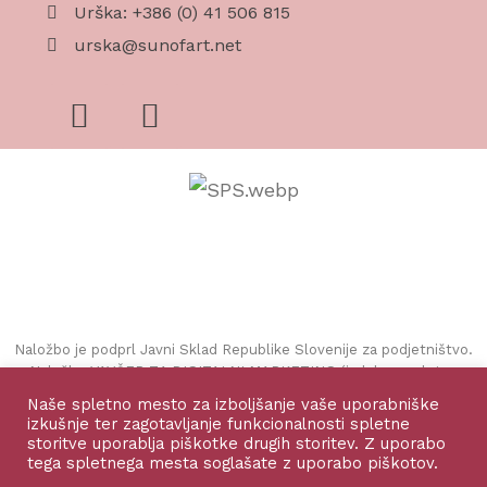
Urška: +386 (0) 41 506 815
urska@sunofart.net
Naložbo je podprl Javni Sklad Republike Slovenije za podjetništvo.
Naložbo VAVČER ZA DIGITALNI MARKETING (izdelava spletne
strani in spletne trgovine) sofinancirata Republika Slovenija in
Naše spletno mesto za izboljšanje vaše uporabniške
Evropska unija iz Evropskega sklada za regionalni razvoj.
izkušnje ter zagotavljanje funkcionalnosti spletne
storitve uporablja piškotke drugih storitev. Z uporabo
tega spletnega mesta soglašate z uporabo piškotov.