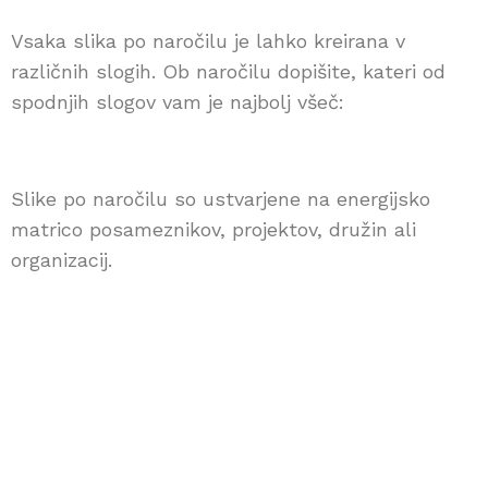
Vsaka slika po naročilu je lahko kreirana v
različnih slogih. Ob naročilu dopišite, kateri od
spodnjih slogov vam je najbolj všeč:
Energijske slike po naročilu Kozmična mavrica
Energijske slike po naročilu Kozmična mavrica
Energijske slike po naročilu Kozmična mavrica
KM-3
KM-2
KM-1
Slike po naročilu so ustvarjene na energijsko
matrico posameznikov, projektov, družin ali
organizacij.